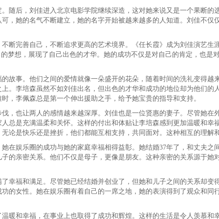
定。随后，刘佳进入北京电影学院继续深造，这对她来说又是一个果断的
认可，她的名气不断建立，她的名字开始被越来越多的人知道。刘佳不仅
，不断完善自己，不断追求更高的艺术境界。《任长霞》成为刘佳演艺生
自己的梦想，展现了自己出色的才华。她的成功不仅是对自己的肯定，也是
福的故事。他们之间的爱情就像一朵盛开的花朵，随着时间的洗礼变得越
之上。李培森虽然不如刘佳出名，但出色的才华和成功的地位却为他们的
难时，李佩森总是第一个伸出援助之手，给予她宝贵的指导和支持。
步伐，也让两人的感情越来越深厚。刘佳也是一位贤惠的妻子。尽管她在
家人总是充满温柔和关怀。这样的付出和体贴让李培森感到更加温暖和幸
。无论是快乐还是挫折，他们都能互相支持，共同面对。这种相互的理解
她在娱乐圈的成功与她的家庭幸福相得益彰。她结婚37年了，和丈夫之
儿子的亲密关系。他们不仅是母子，更像是朋友。这种亲密的关系源于她
满了幸福和满足。尽管她已经结婚并创业了，但她和儿子之间的关系却变
成功的女性。她在娱乐圈有着自己的一席之地，她的表演得到了观众和同
了温暖和幸福，在事业上也取得了成功和辉煌。这样的生活是令人羡慕和