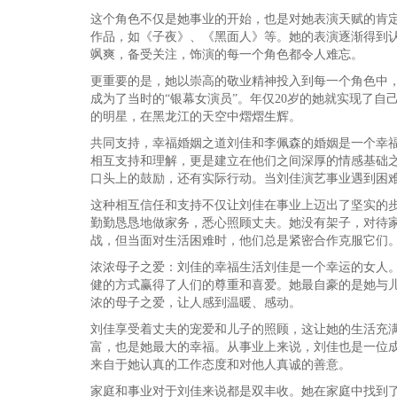
这个角色不仅是她事业的开始，也是对她表演天赋的肯
作品，如《子夜》、《黑面人》等。她的表演逐渐得到
飒爽，备受关注，饰演的每一个角色都令人难忘。
更重要的是，她以崇高的敬业精神投入到每一个角色中
成为了当时的“银幕女演员”。年仅20岁的她就实现了
的明星，在黑龙江的天空中熠熠生辉。
共同支持，幸福婚姻之道刘佳和李佩森的婚姻是一个幸
相互支持和理解，更是建立在他们之间深厚的情感基础
口头上的鼓励，还有实际行动。当刘佳演艺事业遇到困
这种相互信任和支持不仅让刘佳在事业上迈出了坚实的
勤勤恳恳地做家务，悉心照顾丈夫。她没有架子，对待
战，但当面对生活困难时，他们总是紧密合作克服它们
浓浓母子之爱：刘佳的幸福生活刘佳是一个幸运的女人。
健的方式赢得了人们的尊重和喜爱。她最自豪的是她与
浓的母子之爱，让人感到温暖、感动。
刘佳享受着丈夫的宠爱和儿子的照顾，这让她的生活充
富，也是她最大的幸福。从事业上来说，刘佳也是一位
来自于她认真的工作态度和对他人真诚的善意。
家庭和事业对于刘佳来说都是双丰收。她在家庭中找到