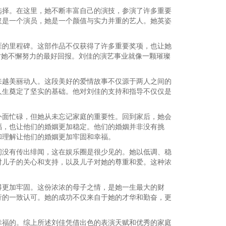
选择。在这里，她不断丰富自己的演技，参演了许多重要
仅是一个演员，她是一个颜值与实力并重的艺人。她英姿
涯的里程碑。这部作品不仅获得了许多重要奖项，也让她
对她不懈努力的最好回报。刘佳的演艺事业就像一颗璀璨
来越美丽动人。这段美好的爱情故事不仅源于两人之间的
人生奠定了坚实的基础。他对刘佳的支持和指导不仅仅是
外面忙碌，但她从未忘记家庭的重要性。回到家后，她会
福，也让他们的婚姻更加稳定。他们的婚姻并非没有挑
和理解让他们的婚姻更加牢固和幸福。
间没有传出绯闻，这在娱乐圈是很少见的。她以低调、稳
对儿子的关心和支持，以及儿子对她的尊重和爱。这种浓
得更加牢固。这份浓浓的母子之情，是她一生最大的财
行的一致认可。她的成功不仅来自于她的才华和勤奋，更
幸福的。综上所述刘佳凭借出色的表演天赋和优秀的家庭