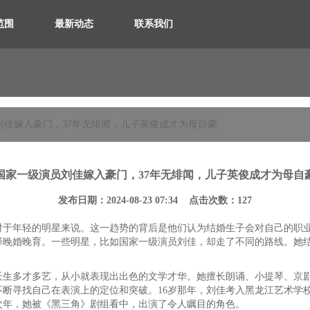
范围
最新动态
联系我们
刘佳嫁入豪门，37年无绯闻，儿子英俊成才为母自豪
国家一级演员刘佳嫁入豪门，37年无绯闻，儿子英俊成才为母自
发布日期：2024-08-23 07:34 点击次数：127
对于年轻的明星来说。这一趋势的背后是他们认为结婚生子会对自己的职
择晚婚晚育。一些明星，比如国家一级演员刘佳，却走了不同的路线。她
天生多才多艺，从小就表现出出色的文学才华。她擅长朗诵、小提琴、京
断寻找自己在表演上的定位和突破。16岁那年，刘佳考入黑龙江艺术学
次年，她被《黑三角》剧组看中，出演了令人瞩目的角色。