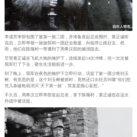
李成芳率部包围了敌第一旅二团，并准备发起总攻围歼。黄正诚听
说后，立即率领一旅旅部和一团赶去救援，向临俘公路赶去。然
而，他们在陈堰村一带遭到了周希汉部的顽强阻击。
尽管黄正诚在飞机大炮的掩护下，连续发起14次冲锋，但一次次被
我军打了下去，硬生生没能前进一步。
到了晚上，我军在夜色的掩护下立即行动，活捉了敌一团少将刘玉
树。有意思的是，这个刘玉树被抓时，竟然还口出狂言叫嚷“你们想
凭几条破枪就消灭‘天下第一旅’，简直是痴心妄想。”
不久后，周希汉立即率部发起总攻，拿下陈堰村，黄正诚也在这次
作战中被活捉。