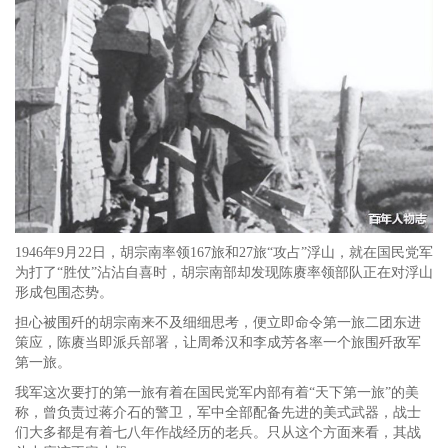
1946年9月22日，胡宗南率领167旅和27旅“攻占”浮山，就在国民党军
为打了“胜仗”沾沾自喜时，胡宗南部却发现陈赓率领部队正在对浮山
形成包围态势。
担心被围歼的胡宗南来不及细细思考，便立即命令第一旅二团东进
策应，陈赓当即派兵部署，让周希汉和李成芳各率一个旅围歼敌军
第一旅。
我军这次要打的第一旅有着在国民党军内部有着“天下第一旅”的美
称，曾负责过蒋介石的警卫，军中全部配备先进的美式武器，战士
们大多都是有着七八年作战经历的老兵。只从这个方面来看，其战