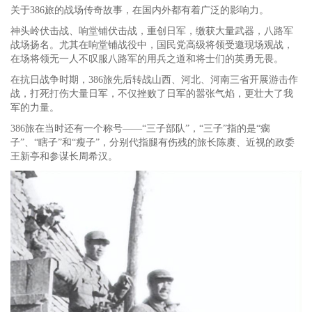
关于386旅的战场传奇故事，在国内外都有着广泛的影响力。
神头岭伏击战、响堂铺伏击战，重创日军，缴获大量武器，八路军
战场扬名。尤其在响堂铺战役中，国民党高级将领受邀现场观战，
在场将领无一人不叹服八路军的用兵之道和将士们的英勇无畏。
在抗日战争时期，386旅先后转战山西、河北、河南三省开展游击作
战，打死打伤大量日军，不仅挫败了日军的嚣张气焰，更壮大了我
军的力量。
386旅在当时还有一个称号——“三子部队”，“三子”指的是“瘸
子”、“瞎子”和“瘦子”，分别代指腿有伤残的旅长陈赓、近视的政委
王新亭和参谋长周希汉。