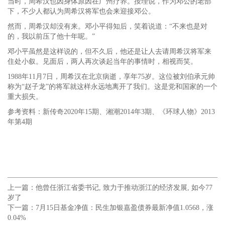
当时，周希汉也因身体原因在广州疗养。按理说，作为邓公的老部
下，不少人都认为周希汉将军也会来迎接邓公。
然而，周希汉却没有来。邓小平得知后，笑着说道：“不来也是对
的，我以前压了他十年呢。”
邓小平虽然是这样说的，但不久后，他还是让人去请周希汉将军来
住处小叙。见面后，两人再次谈起当年的事情时，相视而笑。
1988年11月7日，周希汉在北京病逝，享年75岁。这位被刘伯承元帅
称为“赵子龙”的将军就这样永远地离开了我们。这是党和国家的一个
重大损失。
参考资料：新传奇2020年15期、湘潮2014年3期、《环球人物》2013
年第4期
上一篇：
他曾任浙江省委书记, 致力于推动浙江的经济发展, 如今77
岁了
下一篇：
7月15日基金净值：民生加银嘉盈债券最新净值1.0568，涨
0.04%