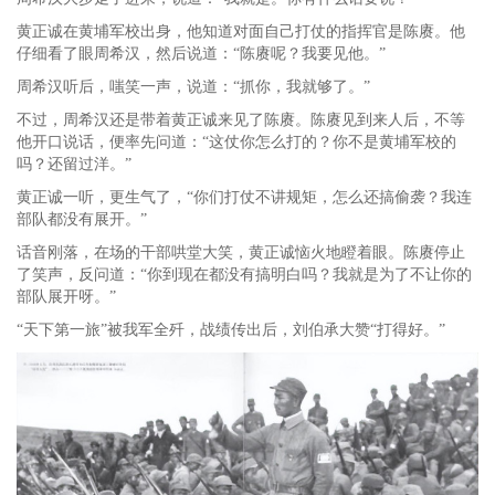
黄正诚在黄埔军校出身，他知道对面自己打仗的指挥官是陈赓。他
仔细看了眼周希汉，然后说道：“陈赓呢？我要见他。”
周希汉听后，嗤笑一声，说道：“抓你，我就够了。”
不过，周希汉还是带着黄正诚来见了陈赓。陈赓见到来人后，不等
他开口说话，便率先问道：“这仗你怎么打的？你不是黄埔军校的
吗？还留过洋。”
黄正诚一听，更生气了，“你们打仗不讲规矩，怎么还搞偷袭？我连
部队都没有展开。”
话音刚落，在场的干部哄堂大笑，黄正诚恼火地瞪着眼。陈赓停止
了笑声，反问道：“你到现在都没有搞明白吗？我就是为了不让你的
部队展开呀。”
“天下第一旅”被我军全歼，战绩传出后，刘伯承大赞“打得好。”