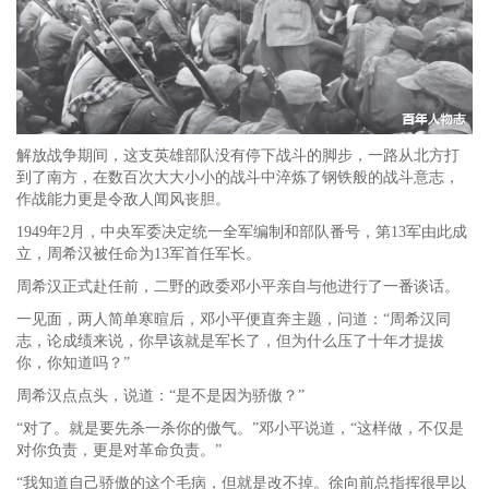
解放战争期间，这支英雄部队没有停下战斗的脚步，一路从北方打
到了南方，在数百次大大小小的战斗中淬炼了钢铁般的战斗意志，
作战能力更是令敌人闻风丧胆。
1949年2月，中央军委决定统一全军编制和部队番号，第13军由此成
立，周希汉被任命为13军首任军长。
周希汉正式赴任前，二野的政委邓小平亲自与他进行了一番谈话。
一见面，两人简单寒暄后，邓小平便直奔主题，问道：“周希汉同
志，论成绩来说，你早该就是军长了，但为什么压了十年才提拔
你，你知道吗？”
周希汉点点头，说道：“是不是因为骄傲？”
“对了。就是要先杀一杀你的傲气。”邓小平说道，“这样做，不仅是
对你负责，更是对革命负责。”
“我知道自己骄傲的这个毛病，但就是改不掉。徐向前总指挥很早以