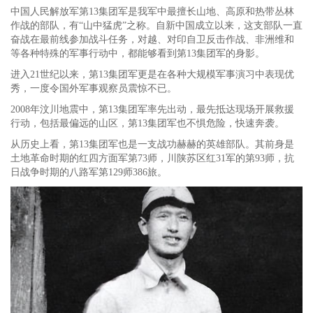
中国人民解放军第13集团军是我军中最擅长山地、高原和热带丛林
作战的部队，有“山中猛虎”之称。自新中国成立以来，这支部队一直
奋战在最前线参加战斗任务，对越、对印自卫反击作战、非洲维和
等各种特殊的军事行动中，都能够看到第13集团军的身影。
进入21世纪以来，第13集团军更是在各种大规模军事演习中表现优
秀，一度令国外军事观察员震惊不已。
2008年汶川地震中，第13集团军率先出动，最先抵达现场开展救援
行动，包括最偏远的山区，第13集团军也不惧危险，快速奔袭。
从历史上看，第13集团军也是一支战功赫赫的英雄部队。其前身是
土地革命时期的红四方面军第73师，川陕苏区红31军的第93师，抗
日战争时期的八路军第129师386旅。