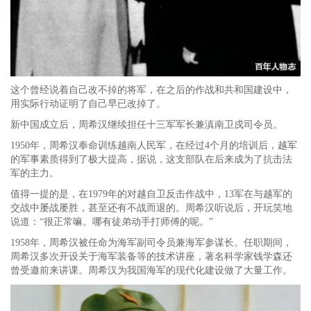
这个曾经说着自己改不掉的将军，在之后的作战和共和国建设中，
用实际行动证明了自己早已改掉了。
新中国成立后，周希汉继续担任十三军军长兼滇南卫戍司令员。
1950年，周希汉奉命训练越南人民军，在经过4个月的培训后，越军
的军事素质得到了极大提高，据说，这支部队在后来成为了抗击法
军的主力。
值得一提的是，在1979年的对越自卫反击作战中，13军在与越军的
交战中屡战屡胜，甚至还有不战而退的。周希汉听说后，开玩笑地
说道：“很正常嘛。哪有徒弟动手打师傅的呢。”
1958年，周希汉被任命为海军副司令员兼海军参谋长。任职期间，
周希汉多次开设关于海军装备等的技术讲座，著名科学家钱学森还
曾受邀前来讲课。周希汉为我国海军的现代化建设做了大量工作。